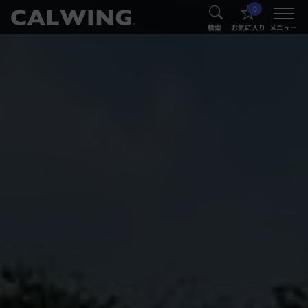
0
®
®
検索
お気に入り
メニュー