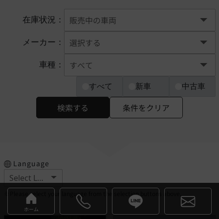
在庫状況：
メーカー：
車種：
すべて
新車
中古車
検索する
条件をクリア
Language
※Please select your language from the selection buttons above.
ホーム