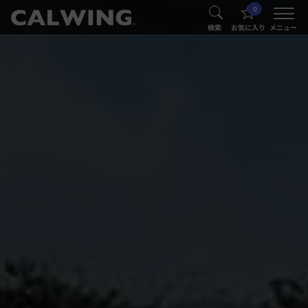
0
®
®
検索
お気に入り
メニュー