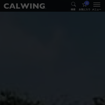
0
®
®
検索
お気に入り
メニュー