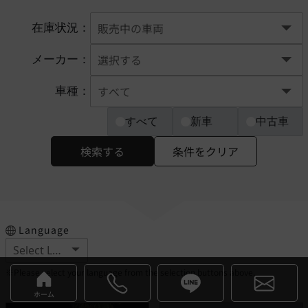
在庫状況：
メーカー：
車種：
すべて
新車
中古車
検索する
条件をクリア
Language
※Please select your language from the selection buttons above.
ホーム