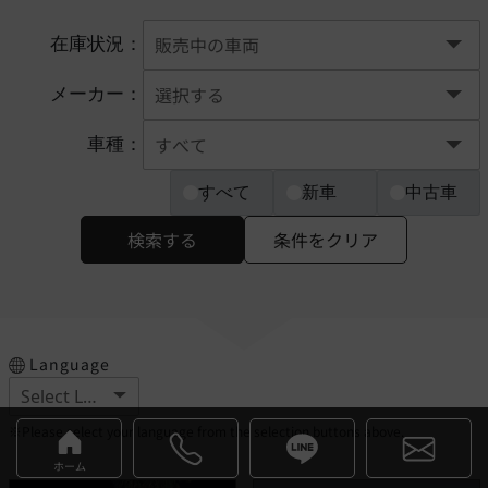
在庫状況：
メーカー：
車種：
すべて
新車
中古車
検索する
条件をクリア
Language
※Please select your language from the selection buttons above.
ホーム