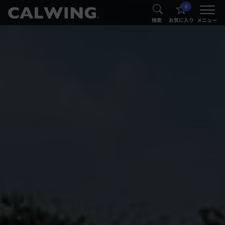
0
®
®
検索
お気に入り
メニュー