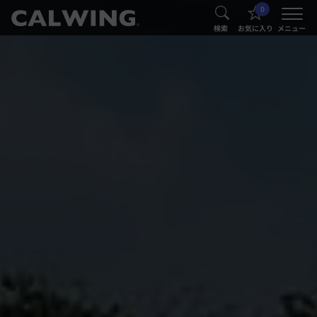
0
®
®
検索
お気に入り
メニュー