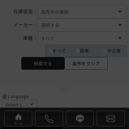
在庫状況：
メーカー：
車種：
すべて
新車
中古車
検索する
条件をクリア
Language
※Please select your language from the selection buttons above.
ホーム