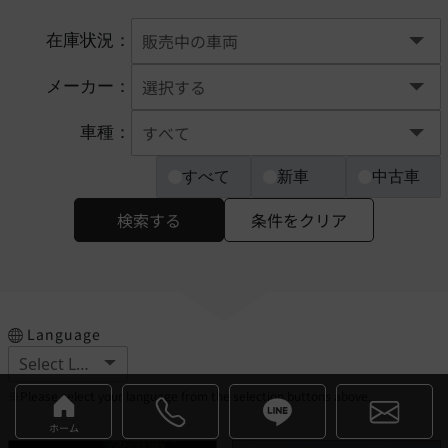
在庫状況：
メーカー：
車種：
すべて
新車
中古車
検索する
条件をクリア
Language
※Please select your language from the selection buttons above.
ホーム