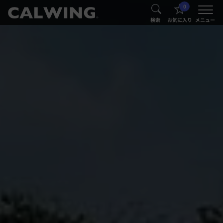
0
®
®
検索
お気に入り
メニュー