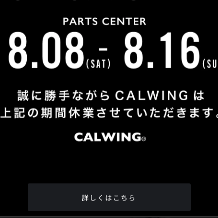
Shop Info
TEL
：
04-2991-7770
FAX
：04-2991-7760
OPEN
：火曜日 - 日曜日：10：00 - 18：00
CLOSE
：月曜日
ADDRESS
：埼玉県所沢市松郷342-6
Google Map
詳しくはこちら