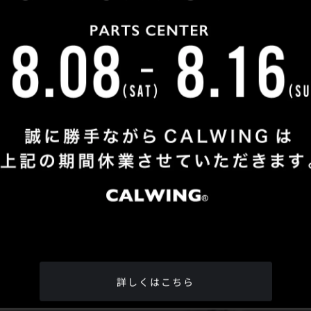
Shop Info
TEL
：
04-2991-7770
FAX
：04-2991-7760
OPEN
：火曜日 - 日曜日：10：00 - 18：00
CLOSE
：月曜日
ADDRESS
：埼玉県所沢市松郷342-6
Google Map
詳しくはこちら