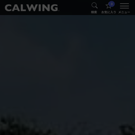
0
®
®
検索
お気に入り
メニュー