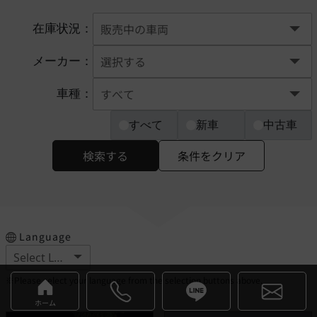
在庫状況：
メーカー：
車種：
すべて
新車
中古車
検索する
条件をクリア
Language
※Please select your language from the selection buttons above.
ホーム