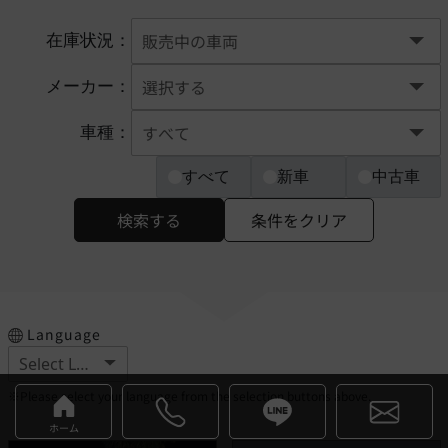
在庫状況：
メーカー：
車種：
すべて
新車
中古車
検索する
条件をクリア
Language
※Please select your language from the selection buttons above.
ホーム