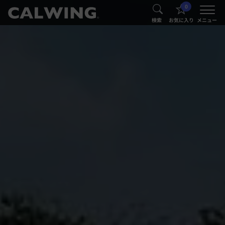
0
®
®
検索
お気に入り
メニュー