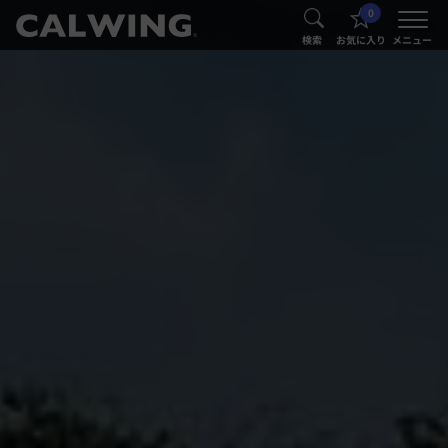
0
®
®
検索
お気に入り
メニュー