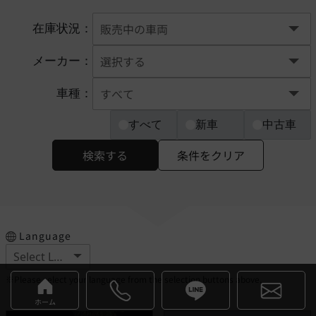
在庫状況：
メーカー：
車種：
すべて
新車
中古車
検索する
条件をクリア
Language
※Please select your language from the selection buttons above.
ホーム