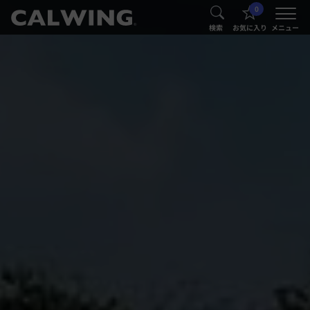
0
®
®
検索
お気に入り
メニュー