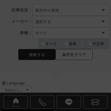
在庫状況：
メーカー：
車種：
すべて
新車
中古車
検索する
条件をクリア
Language
※Please select your language from the selection buttons above.
ホーム