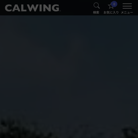
0
®
®
検索
お気に入り
メニュー