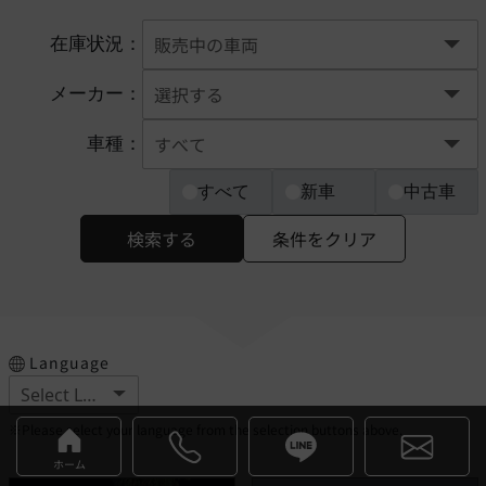
在庫状況：
メーカー：
車種：
すべて
新車
中古車
検索する
条件をクリア
Language
※Please select your language from the selection buttons above.
ホーム