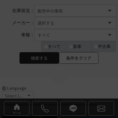
在庫状況：
メーカー：
車種：
すべて
新車
中古車
検索する
条件をクリア
Language
※Please select your language from the selection buttons above.
ホーム