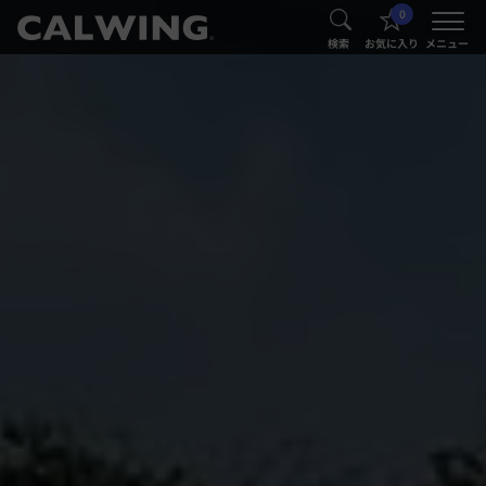
0
®
®
検索
お気に入り
メニュー