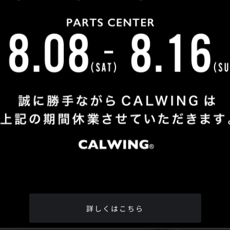
Shop Info
TEL
：
04-2991-7770
FAX
：04-2991-7760
OPEN
：火曜日 - 日曜日：10：00 - 18：00
CLOSE
：月曜日
ADDRESS
：埼玉県所沢市松郷342-6
Google Map
詳しくはこちら