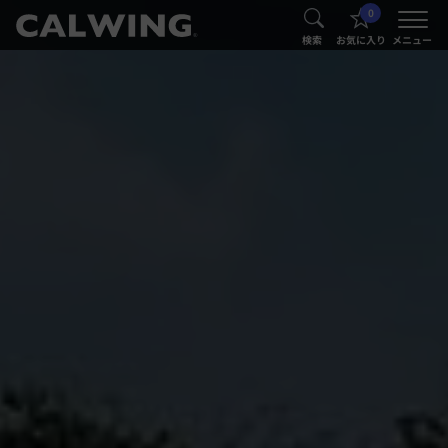
0
®
®
検索
お気に入り
メニュー