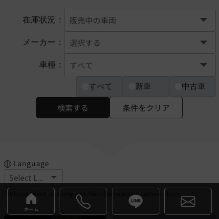
在庫状況：
メーカー：
車種：
すべて
新車
中古車
検索する
条件をクリア
Language
※Please select your language from the selection buttons above.
ホーム