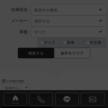
在庫状況：
メーカー：
車種：
すべて
新車
中古車
検索する
条件をクリア
Language
※Please select your language from the selection buttons above.
ホーム