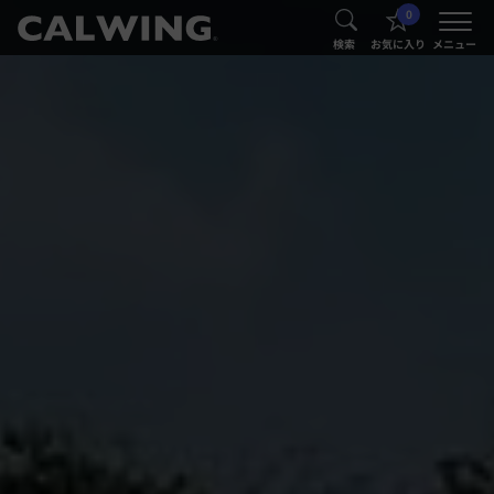
0
®
®
検索
お気に入り
メニュー