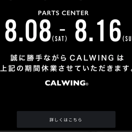
Shop Info
TEL
：
04-2991-7770
FAX
：04-2991-7760
OPEN
：火曜日 - 日曜日：10：00 - 18：00
CLOSE
：月曜日
ADDRESS
：埼玉県所沢市松郷342-6
Google Map
詳しくはこちら