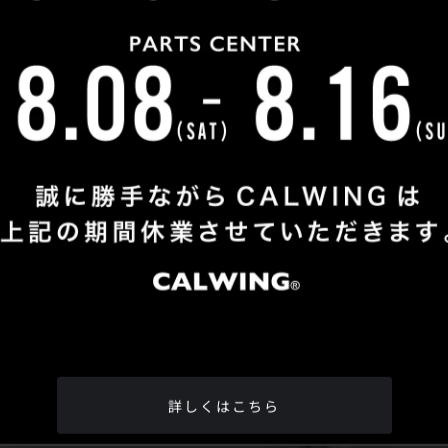
Shop Info
TEL
：
04-2991-7770
FAX
：04-2991-7760
OPEN
：火曜日 - 日曜日：10：00 - 18：00
CLOSE
：月曜日
ADDRESS
：埼玉県所沢市松郷342-6
Google Map
詳しくはこちら