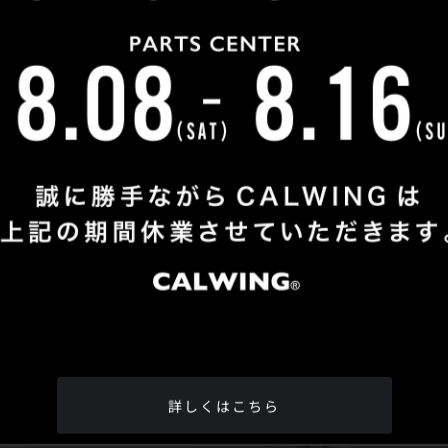
Shop Info
TEL
：
04-2991-7770
FAX
：04-2991-7760
OPEN
：火曜日 - 日曜日：10：00 - 18：00
CLOSE
：月曜日
ADDRESS
：埼玉県所沢市松郷342-6
Google Map
詳しくはこちら