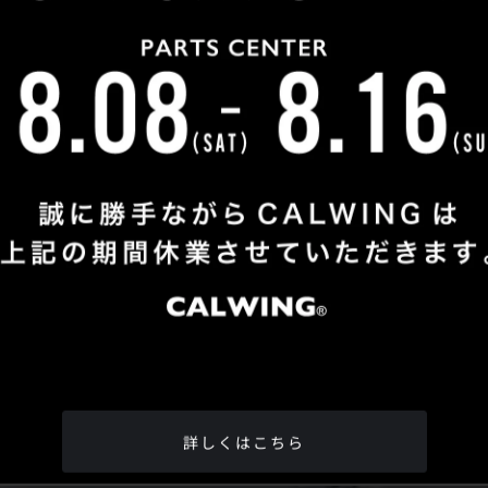
Shop Info
TEL
：
04-2991-7770
FAX
：04-2991-7760
OPEN
：火曜日 - 日曜日：10：00 - 18：00
CLOSE
：月曜日
ADDRESS
：埼玉県所沢市松郷342-6
Google Map
詳しくはこちら