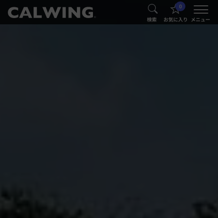
0
®
®
検索
お気に入り
メニュー