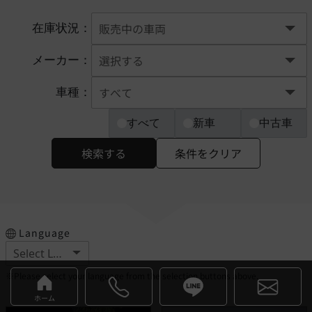
在庫状況：
メーカー：
車種：
すべて
新車
中古車
検索する
条件をクリア
Language
※Please select your language from the selection buttons above.
ホーム