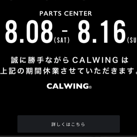
Shop Info
TEL
：
04-2991-7770
FAX
：04-2991-7760
OPEN
：火曜日 - 日曜日：10：00 - 18：00
CLOSE
：月曜日
ADDRESS
：埼玉県所沢市松郷342-6
Google Map
詳しくはこちら