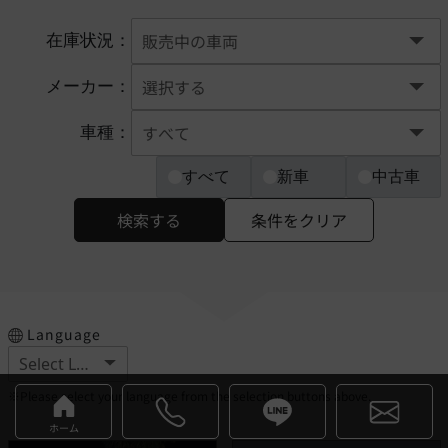
在庫状況：
メーカー：
車種：
すべて
新車
中古車
検索する
条件をクリア
Language
※Please select your language from the selection buttons above.
ホーム