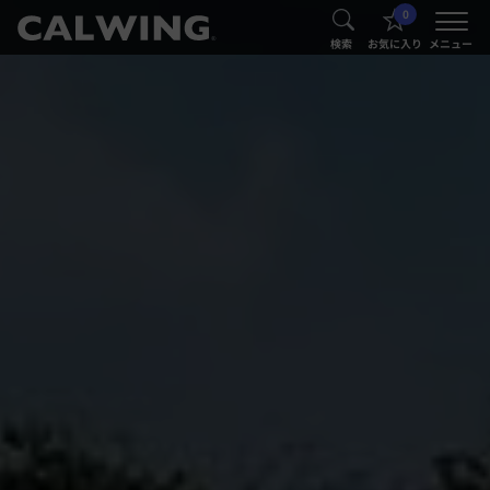
0
®
®
検索
お気に入り
メニュー