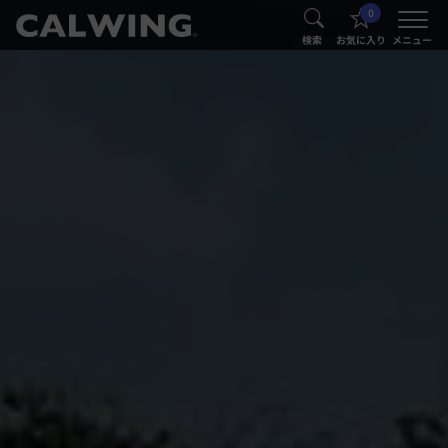
0
®
®
検索
お気に入り
メニュー