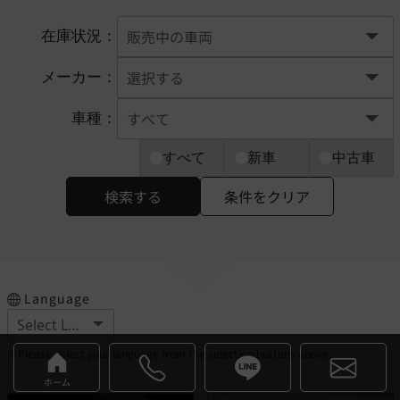
在庫状況：
メーカー：
車種：
すべて
新車
中古車
検索する
条件をクリア
Language
※Please select your language from the selection buttons above.
ホーム