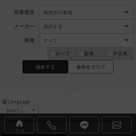
在庫状況：
メーカー：
車種：
すべて
新車
中古車
検索する
条件をクリア
Language
※Please select your language from the selection buttons above.
ホーム