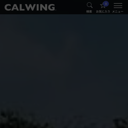
0
®
®
検索
お気に入り
メニュー