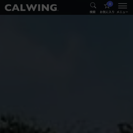
0
®
®
検索
お気に入り
メニュー