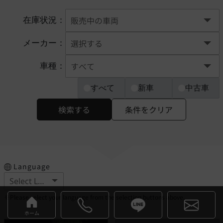
在庫状況：
メーカー：
車種：
すべて
新車
中古車
検索する
条件をクリア
Language
※Please select your language from the selection buttons above.
ホーム