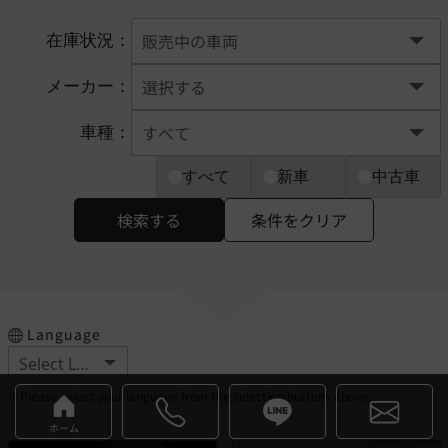
在庫状況：
メーカー：
車種：
すべて
新車
中古車
検索する
条件をクリア
Language
※Please select your language from the selection buttons above.
ホーム