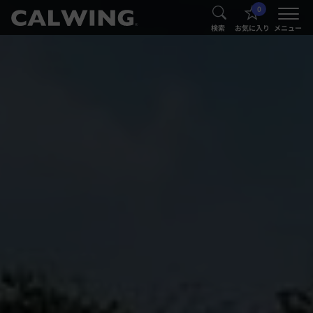
0
®
®
検索
お気に入り
メニュー