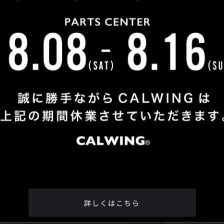
Shop Info
TEL
：
04-2991-7770
FAX
：04-2991-7760
OPEN
：火曜日 - 日曜日：10：00 - 18：00
CLOSE
：月曜日
ADDRESS
：埼玉県所沢市松郷342-6
Google Map
詳しくはこちら