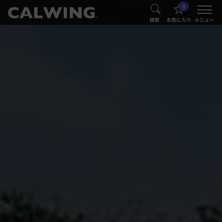
0
®
®
検索
お気に入り
メニュー