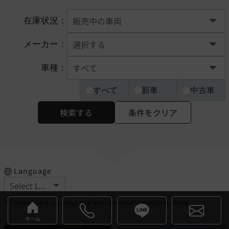
在庫状況：
メーカー：
車種：
すべて
新車
中古車
検索する
条件をクリア
Language
※Please select your language from the selection buttons above.
ホーム