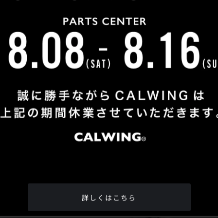
Shop Info
TEL
：
04-2991-7770
FAX
：04-2991-7760
OPEN
：火曜日 - 日曜日：10：00 - 18：00
CLOSE
：月曜日
ADDRESS
：埼玉県所沢市松郷342-6
Google Map
詳しくはこちら