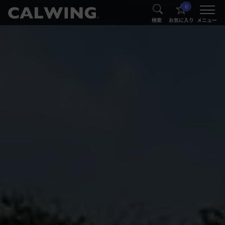
0
®
®
検索
お気に入り
メニュー