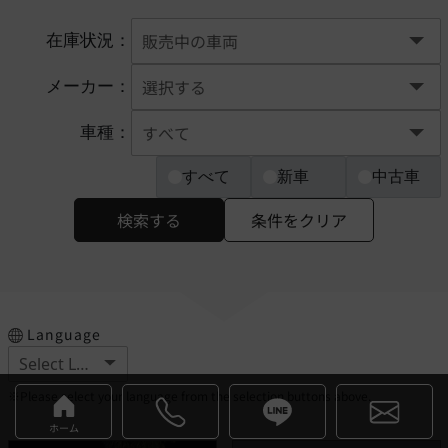
在庫状況：
メーカー：
車種：
すべて
新車
中古車
検索する
条件をクリア
Language
※Please select your language from the selection buttons above.
ホーム