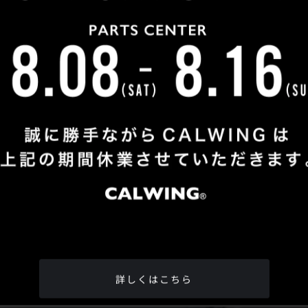
Shop Info
TEL
：
04-2991-7770
FAX
：04-2991-7760
OPEN
：火曜日 - 日曜日：10：00 - 18：00
CLOSE
：月曜日
ADDRESS
：埼玉県所沢市松郷342-6
Google Map
詳しくはこちら