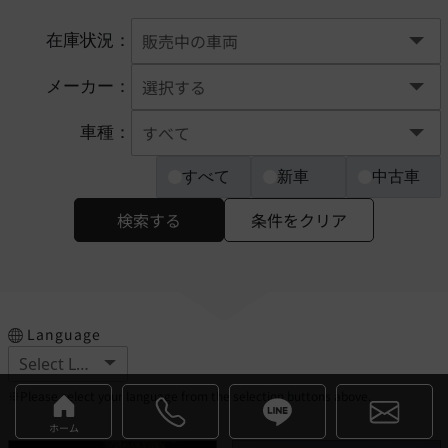
在庫状況：
メーカー：
車種：
すべて
新車
中古車
検索する
条件をクリア
Language
※Please select your language from the selection buttons above.
ホーム