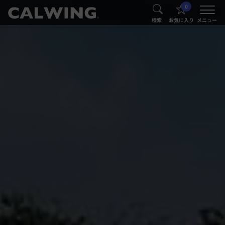
0
®
®
検索
お気に入り
メニュー