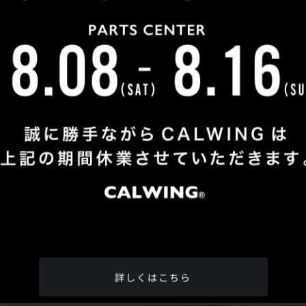
Shop Info
TEL
：
04-2991-7770
FAX
：04-2991-7760
OPEN
：火曜日 - 日曜日：10：00 - 18：00
CLOSE
：月曜日
ADDRESS
：埼玉県所沢市松郷342-6
Google Map
詳しくはこちら