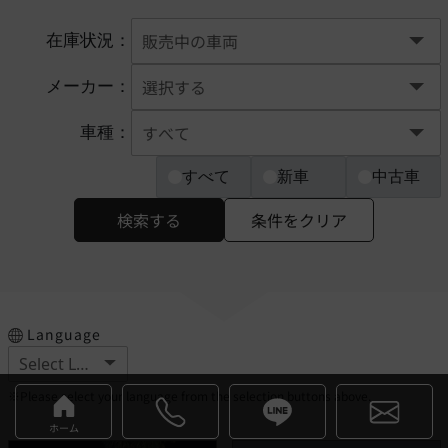
在庫状況：
メーカー：
車種：
すべて
新車
中古車
検索する
条件をクリア
Language
※Please select your language from the selection buttons above.
ホーム