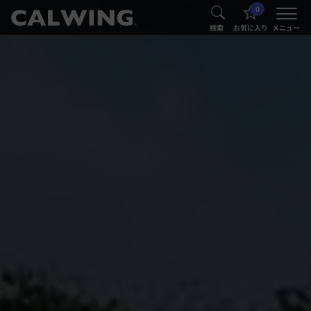
0
®
®
検索
お気に入り
メニュー