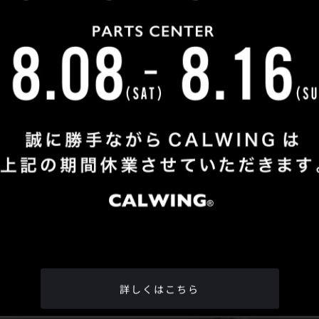
Shop Info
TEL
：
04-2991-7770
FAX
：04-2991-7760
OPEN
：火曜日 - 日曜日：10：00 - 18：00
CLOSE
：月曜日
ADDRESS
：埼玉県所沢市松郷342-6
Google Map
詳しくはこちら