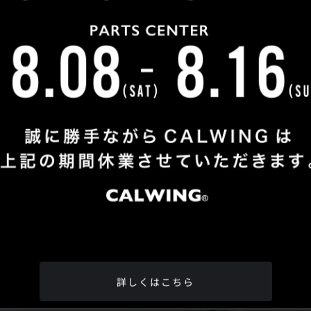
Shop Info
TEL
：
04-2991-7770
FAX
：04-2991-7760
OPEN
：火曜日 - 日曜日：10：00 - 18：00
CLOSE
：月曜日
ADDRESS
：埼玉県所沢市松郷342-6
Google Map
詳しくはこちら