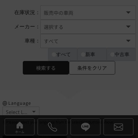
在庫状況：
メーカー：
車種：
すべて
新車
中古車
検索する
条件をクリア
Language
※Please select your language from the selection buttons above.
ホーム