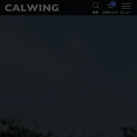
0
®
®
検索
お気に入り
メニュー