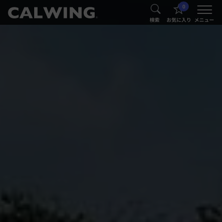
0
®
®
検索
お気に入り
メニュー