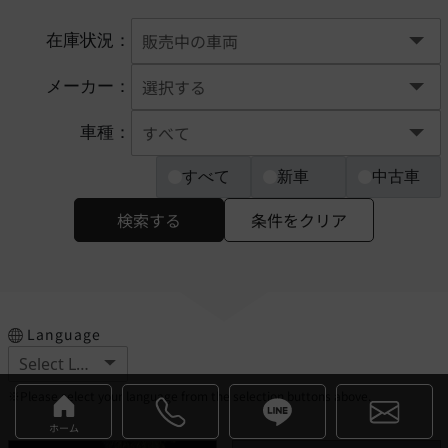
在庫状況：
メーカー：
車種：
すべて
新車
中古車
検索する
条件をクリア
Language
※Please select your language from the selection buttons above.
ホーム