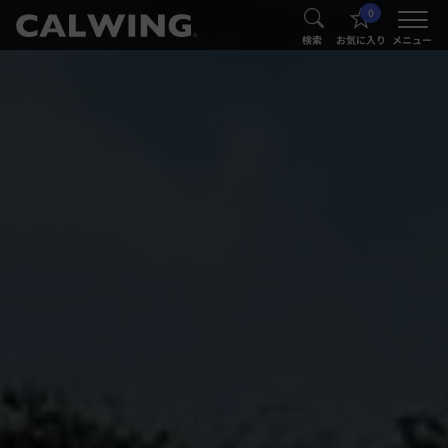
0
®
®
検索
お気に入り
メニュー