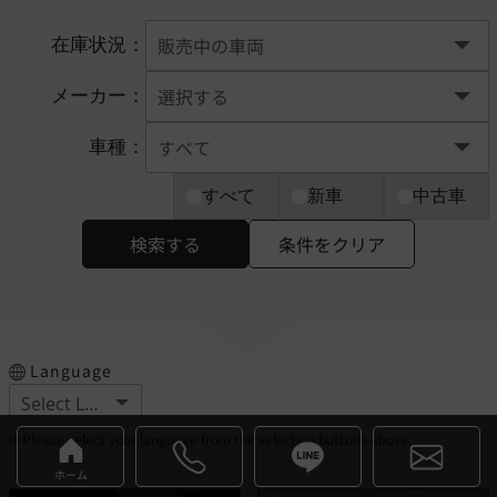
在庫状況：
メーカー：
車種：
すべて
新車
中古車
検索する
条件をクリア
Language
※Please select your language from the selection buttons above.
ホーム