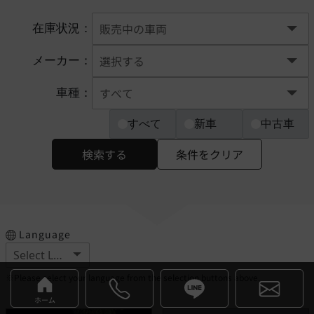
在庫状況：
メーカー：
車種：
すべて
新車
中古車
検索する
条件をクリア
Language
※Please select your language from the selection buttons above.
ホーム