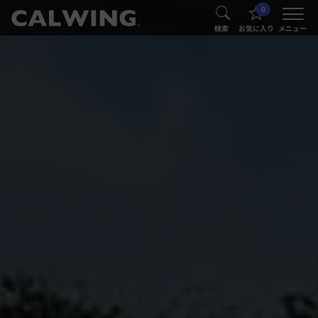
0
®
®
検索
お気に入り
メニュー