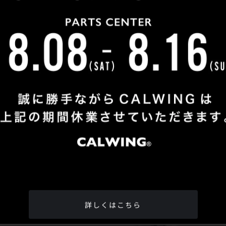
Shop Info
TEL
：
04-2991-7770
FAX
：04-2991-7760
OPEN
：火曜日 - 日曜日：10：00 - 18：00
CLOSE
：月曜日
ADDRESS
：埼玉県所沢市松郷342-6
Google Map
詳しくはこちら