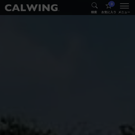
0
®
®
検索
お気に入り
メニュー