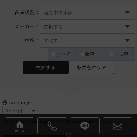
在庫状況：
メーカー：
車種：
すべて
新車
中古車
検索する
条件をクリア
Language
※Please select your language from the selection buttons above.
ホーム