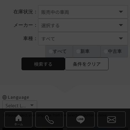
在庫状況：
メーカー：
車種：
すべて
新車
中古車
検索する
条件をクリア
Language
※Please select your language from the selection buttons above.
ホーム