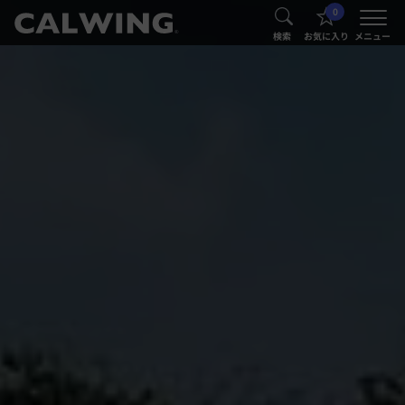
0
®
®
検索
お気に入り
メニュー