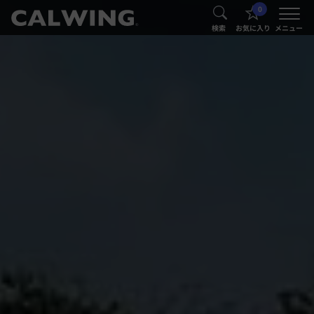
0
®
®
検索
お気に入り
メニュー