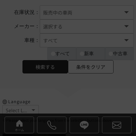
在庫状況：
メーカー：
車種：
すべて
新車
中古車
検索する
条件をクリア
Language
※Please select your language from the selection buttons above.
ホーム