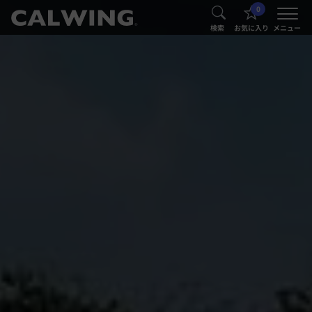
0
®
®
検索
お気に入り
メニュー