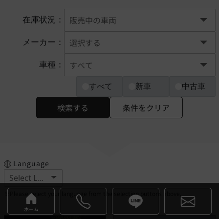
在庫状況：
メーカー：
車種：
すべて
新車
中古車
検索する
条件をクリア
Language
※Please select your language from the selection buttons above.
ホーム