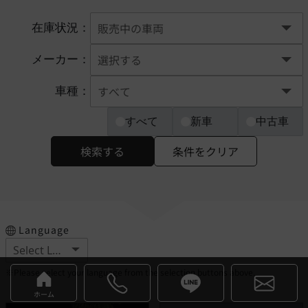
在庫状況：
メーカー：
車種：
すべて
新車
中古車
検索する
条件をクリア
Language
※Please select your language from the selection buttons above.
ホーム