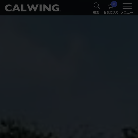
0
®
®
検索
お気に入り
メニュー