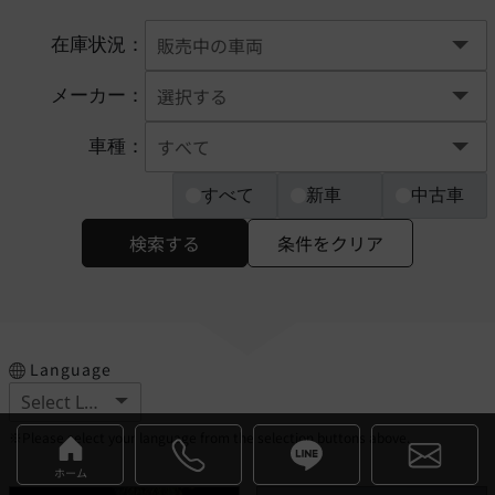
在庫状況：
メーカー：
車種：
すべて
新車
中古車
検索する
条件をクリア
Language
※Please select your language from the selection buttons above.
ホーム