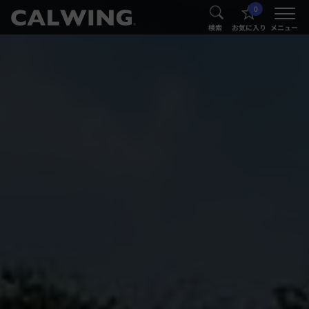
0
®
®
検索
お気に入り
メニュー