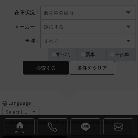
在庫状況：
メーカー：
車種：
すべて
新車
中古車
検索する
条件をクリア
Language
※Please select your language from the selection buttons above.
ホーム