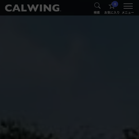
0
®
®
検索
お気に入り
メニュー